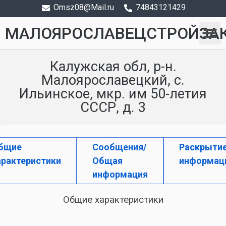
Omsz08@Mail.ru
74843121429
МАЛОЯРОСЛАВЕЦСТРОЙЗА
Калужская обл, р-н.
Малоярославецкий, с.
Ильинское, мкр. им 50-летия
СССР, д. 3
бщие
Сообщения/
Раскрыти
арактеристики
Общая
информац
информация
Общие характеристики