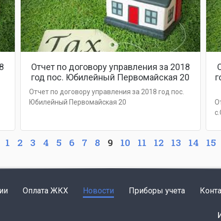
8
Отчет по договору управления за 2018
год пос. Юбилейный Первомайская 20
г
Отчет по договору управления за 2018 год пос.
Юбилейный Первомайская 20
О
с
1
2
3
4
5
6
7
8
9
10
11
12
13
14
15
ии
Оплата ЖКХ
Новости
Приборы учета
Конт